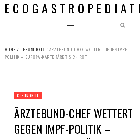
ECOGASTROPEDIAT
Skip
to
content
Primary
Menu
HOME
GESUNDHEIT
ÄRZTEBUND-CHEF WETTERT GEGEN IMPF-
POLITIK – EUROPA-KARTE FÄRBT SICH ROT
GESUNDHEIT
ÄRZTEBUND-CHEF WETTERT
GEGEN IMPF-POLITIK –