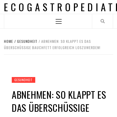
ECOGASTROPEDIAT
Skip
to
content
Primary
Menu
HOME
GESUNDHEIT
ABNEHMEN: SO KLAPPT ES DAS
ÜBERSCHÜSSIGE BAUCHFETT ERFOLGREICH LOSZUWERDEN!
GESUNDHEIT
ABNEHMEN: SO KLAPPT ES
DAS ÜBERSCHÜSSIGE