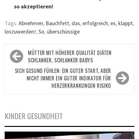
so akzeptieren!
Tags:
Abnehmen
,
Bauchfett
,
das
,
erfolgreich
,
es
,
klappt
,
loszuwerden!
,
So
,
überschüssige
Beitragsnavigation
MÜTTER MIT HÖHERER QUALITÄT DIÄTEN
SCHLANKER, SCHLANKER BABYS
SICH GESUND FÜHLEN: EIN GUTER START, ABER
NICHT IMMER EIN GUTER INDIKATOR FÜR
HERZERKRANKUNGEN RISIKO
KINDER GESUNDHEIT