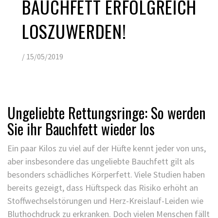
BAUCHFETT ERFOLGREICH
LOSZUWERDEN!
/
15/05/2019
Ungeliebte Rettungsringe: So werden
Sie ihr Bauchfett wieder los
Ein paar Kilos zu viel auf der Hüfte kennt jeder von uns,
aber insbesondere das ungeliebte Bauchfett gilt als
besonders schädliches Körperfett. Viele Studien haben
bereits gezeigt, dass Hüftspeck das Risiko erhöht an
Stoffwechselstörungen und Herz-Kreislauf-Leiden wie
Bluthochdruck zu erkranken. Doch vielen Menschen fällt