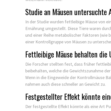
Studie an Mäusen untersuchte 
In der Studie wurden fettleibige Mäuse von e
Ernährung umgestellt. Diese Tiere waren durch
und einer Reihe metabolischer Faktoren (wie 
einer Kontrollgruppe von Mäusen zu unterschei
Fettleibige Mäuse behalten die
Die Forscher stellten fest, dass früher fettle
beibehalten, welche die Gewichtszunahme der
Wenn in die Eingeweide der Kontrollmäuse Bak
nahmen auch diese schneller an Gewicht zu.
Festgestellter Effekt könnte ein
Der festgestellte Effekt könnte als eine Art P