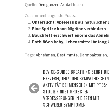
Quelle:
Den ganzen Artikel lesen
Zusammenhängende Posts:
Untersucht: Apfelessig als natürliche
Eine Spritze kann Migräne verhindern 
Bauchfett erschwert enorm das Abnehme
Entblößen baby, Lebensmittel Anfang k
Tags:
Abnehmen
,
Bestimmte
,
Darmbakterien
,
Beitragsnavigation
DEVICE-GUIDED BREATHING SENKT DI
HERZFREQUENZ, DER SYMPATHISCHEN
AKTIVITÄT BEI MENSCHEN MIT PTBS:
STUDIE FINDET GRÖSSTEN V
ERBESSERUNGEN IN DIESEN MIT S
CHWEREN SYMPTOMEN