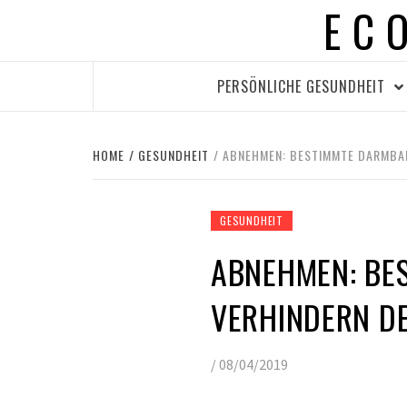
EC
Skip
to
content
PERSÖNLICHE GESUNDHEIT
HOME
GESUNDHEIT
ABNEHMEN: BESTIMMTE DARMBAK
GESUNDHEIT
ABNEHMEN: BE
VERHINDERN DE
/
08/04/2019