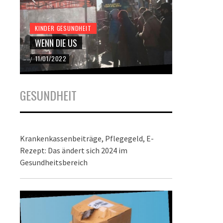
KINDER GESUNDHEIT
KINDER GES
WENN DIE US
DER BUND
11/01/2022
22/12/2021
/
/
GESUNDHEIT
Krankenkassenbeiträge, Pflegegeld, E-
Rezept: Das ändert sich 2024 im
Gesundheitsbereich