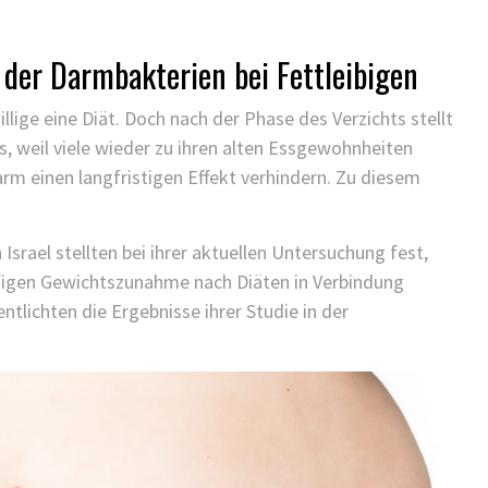
KINDER GESUNDHEIT
FINDEN SIE ES ALS KINDERARZT
der Darmbakterien bei Fettleibigen
NICHT FRUSTRIEREND, DASS ALLES
SO LANGE DAUERT?
ge eine Diät. Doch nach der Phase des Verzichts stellt
25/11/2021
/
ts, weil viele wieder zu ihren alten Essgewohnheiten
arm einen langfristigen Effekt verhindern. Zu diesem
Israel stellten bei ihrer aktuellen Untersuchung fest,
figen Gewichtszunahme nach Diäten in Verbindung
tlichten die Ergebnisse ihrer Studie in der