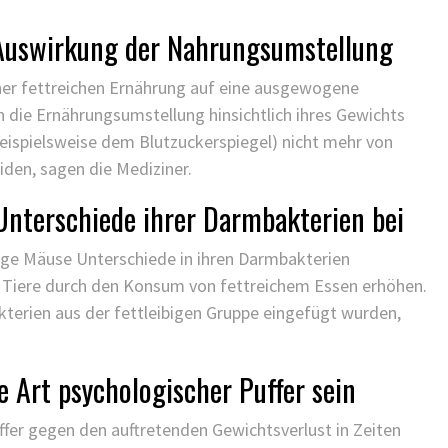
Auswirkung der Nahrungsumstellung
iner fettreichen Ernährung auf eine ausgewogene
 die Ernährungsumstellung hinsichtlich ihres Gewichts
beispielsweise dem Blutzuckerspiegel) nicht mehr von
den, sagen die Mediziner.
 Unterschiede ihrer Darmbakterien bei
ibige Mäuse Unterschiede in ihren Darmbakterien
 Tiere durch den Konsum von fettreichem Essen erhöhen.
terien aus der fettleibigen Gruppe eingefügt wurden,
e Art psychologischer Puffer sein
uffer gegen den auftretenden Gewichtsverlust in Zeiten