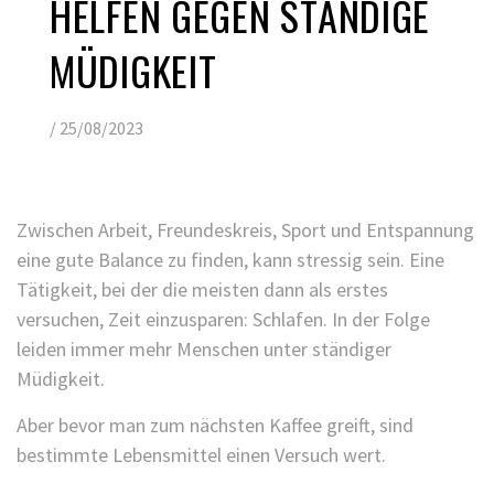
HELFEN GEGEN STÄNDIGE
MÜDIGKEIT
/
25/08/2023
Zwischen Arbeit, Freundeskreis, Sport und Entspannung
eine gute Balance zu finden, kann stressig sein. Eine
Tätigkeit, bei der die meisten dann als erstes
versuchen, Zeit einzusparen: Schlafen. In der Folge
leiden immer mehr Menschen unter ständiger
Müdigkeit.
Aber bevor man zum nächsten Kaffee greift, sind
bestimmte Lebensmittel einen Versuch wert.