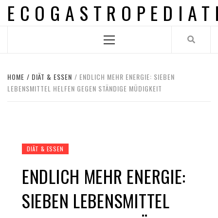
ECOGASTROPEDIAT
Skip
to
content
Primary
Menu
HOME
DIÄT & ESSEN
ENDLICH MEHR ENERGIE: SIEBEN
LEBENSMITTEL HELFEN GEGEN STÄNDIGE MÜDIGKEIT
DIÄT & ESSEN
ENDLICH MEHR ENERGIE:
SIEBEN LEBENSMITTEL